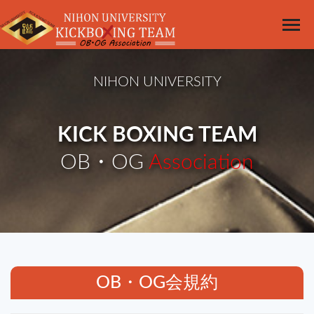
NIHON UNIVERSITY
KICK BOXING TEAM
OB・OG
Association
OB・OG会規約